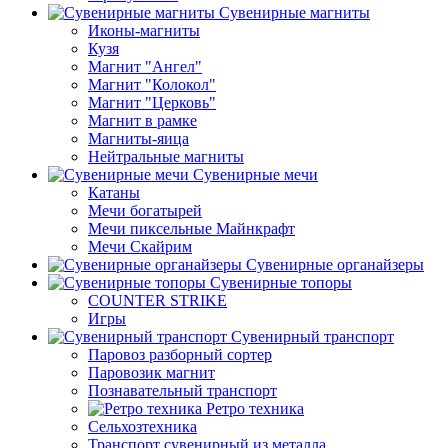
Сувенирные магниты
Иконы-магниты
Кузя
Магнит "Ангел"
Магнит "Колокол"
Магнит "Церковь"
Магнит в рамке
Магниты-яица
Нейтральные магниты
Сувенирные мечи
Катаны
Мечи богатырей
Мечи пиксельные Майнкрафт
Мечи Скайрим
Сувенирные органайзеры
Сувенирные топоры
COUNTER STRIKE
Игры
Сувенирный транспорт
Паровоз разборный сортер
Паровозик магнит
Познавательный транспорт
Ретро техника
Сельхозтехника
Транспорт сувенирный из металла