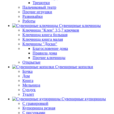
Трещотки
Пальчиковый театр
Прочие игрушки
Развивайки
Роботы
Сувенирные ключницы
Ключница "Клен" 3,5,7 крючков
Ключница книга большая
Ключница книга малая
Ключницы "Доски"
Благословение дома
Правила дома
Прочие ключницы
Открытые
Сувенирные копилки
Бочка
Дом
Книга
Мельница
Сундук
Туалет
Сувенирные купюрницы
C гравировкой
Купюрница резная
С рисунками