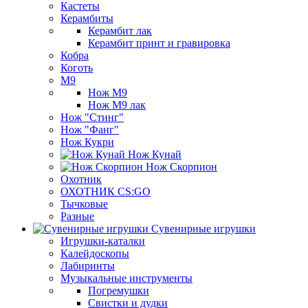
Кастеты
Керамбиты
Керамбит лак
Керамбит принт и гравировка
Кобра
Коготь
М9
Нож М9
Нож М9 лак
Нож "Стинг"
Нож "Фанг"
Нож Кукри
Нож Кунай
Нож Скорпион
Охотник
ОХОТНИК CS:GO
Тычковые
Разные
Сувенирные игрушки
Игрушки-каталки
Калейдоскопы
Лабиринты
Музыкальные инструменты
Погремушки
Свистки и дудки