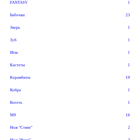
FANTASY
1
Бабочки
23
Зверь
1
Зуб
1
Игла
1
Кастеты
1
Керамбиты
19
Кобра
1
Коготь
1
М9
16
Нож "Стинг"
2
Нож "Фанг"
2