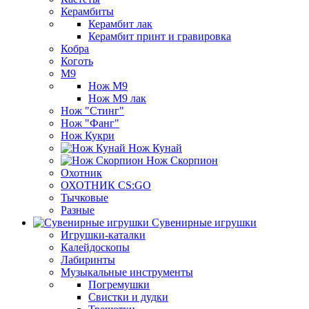
Керамбиты
Керамбит лак
Керамбит принт и гравировка
Кобра
Коготь
М9
Нож М9
Нож М9 лак
Нож "Стинг"
Нож "Фанг"
Нож Кукри
Нож Кунай
Нож Скорпион
Охотник
ОХОТНИК CS:GO
Тычковые
Разные
Сувенирные игрушки
Игрушки-каталки
Калейдоскопы
Лабиринты
Музыкальные инструменты
Погремушки
Свистки и дудки