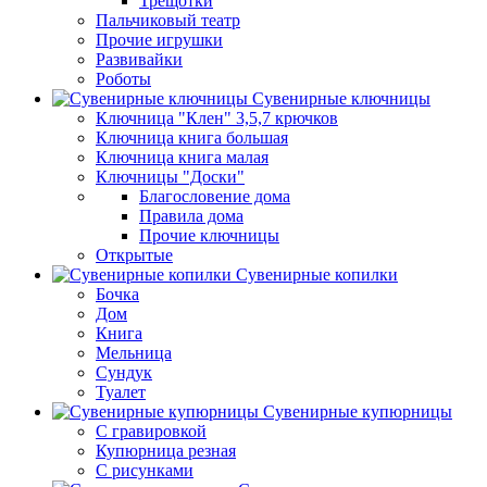
Трещотки
Пальчиковый театр
Прочие игрушки
Развивайки
Роботы
Сувенирные ключницы
Ключница "Клен" 3,5,7 крючков
Ключница книга большая
Ключница книга малая
Ключницы "Доски"
Благословение дома
Правила дома
Прочие ключницы
Открытые
Сувенирные копилки
Бочка
Дом
Книга
Мельница
Сундук
Туалет
Сувенирные купюрницы
C гравировкой
Купюрница резная
С рисунками