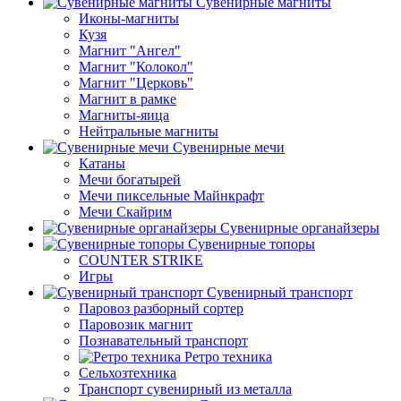
Сувенирные магниты
Иконы-магниты
Кузя
Магнит "Ангел"
Магнит "Колокол"
Магнит "Церковь"
Магнит в рамке
Магниты-яица
Нейтральные магниты
Сувенирные мечи
Катаны
Мечи богатырей
Мечи пиксельные Майнкрафт
Мечи Скайрим
Сувенирные органайзеры
Сувенирные топоры
COUNTER STRIKE
Игры
Сувенирный транспорт
Паровоз разборный сортер
Паровозик магнит
Познавательный транспорт
Ретро техника
Сельхозтехника
Транспорт сувенирный из металла