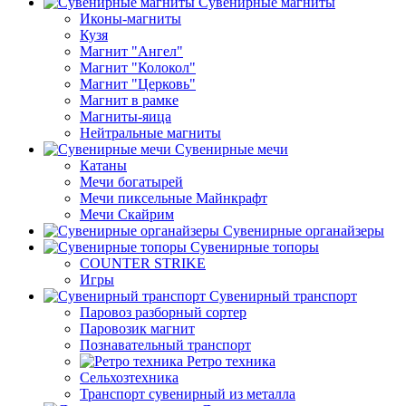
Сувенирные магниты
Иконы-магниты
Кузя
Магнит "Ангел"
Магнит "Колокол"
Магнит "Церковь"
Магнит в рамке
Магниты-яица
Нейтральные магниты
Сувенирные мечи
Катаны
Мечи богатырей
Мечи пиксельные Майнкрафт
Мечи Скайрим
Сувенирные органайзеры
Сувенирные топоры
COUNTER STRIKE
Игры
Сувенирный транспорт
Паровоз разборный сортер
Паровозик магнит
Познавательный транспорт
Ретро техника
Сельхозтехника
Транспорт сувенирный из металла