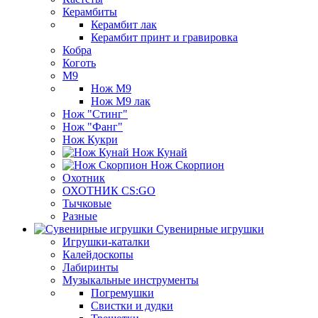
Керамбиты
Керамбит лак
Керамбит принт и гравировка
Кобра
Коготь
М9
Нож М9
Нож М9 лак
Нож "Стинг"
Нож "Фанг"
Нож Кукри
Нож Кунай
Нож Скорпион
Охотник
ОХОТНИК CS:GO
Тычковые
Разные
Сувенирные игрушки
Игрушки-каталки
Калейдоскопы
Лабиринты
Музыкальные инструменты
Погремушки
Свистки и дудки