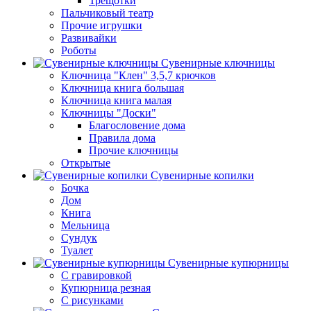
Трещотки
Пальчиковый театр
Прочие игрушки
Развивайки
Роботы
Сувенирные ключницы
Ключница "Клен" 3,5,7 крючков
Ключница книга большая
Ключница книга малая
Ключницы "Доски"
Благословение дома
Правила дома
Прочие ключницы
Открытые
Сувенирные копилки
Бочка
Дом
Книга
Мельница
Сундук
Туалет
Сувенирные купюрницы
C гравировкой
Купюрница резная
С рисунками