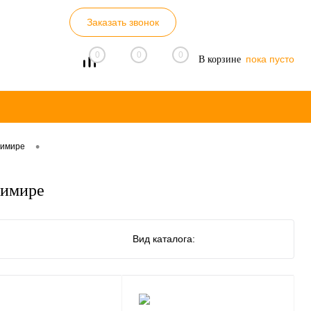
Заказать звонок
0
0
0
пока пусто
В корзине
•
димире
димире
Вид каталога: