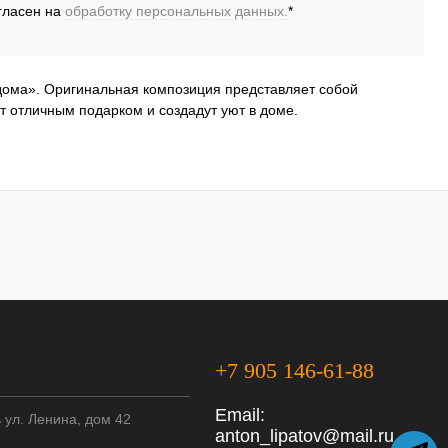
гласен на
обработку персональных данных.
*
дома». Оригинальная композиция представляет собой
 отличным подарком и создадут уют в доме.
+7 905 146-61-88
Email:
ь ул. Ленина, дом 42
anton_lipatov@mail.ru