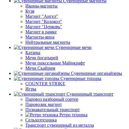
Сувенирные магниты
Иконы-магниты
Кузя
Магнит "Ангел"
Магнит "Колокол"
Магнит "Церковь"
Магнит в рамке
Магниты-яица
Нейтральные магниты
Сувенирные мечи
Катаны
Мечи богатырей
Мечи пиксельные Майнкрафт
Мечи Скайрим
Сувенирные органайзеры
Сувенирные топоры
COUNTER STRIKE
Игры
Сувенирный транспорт
Паровоз разборный сортер
Паровозик магнит
Познавательный транспорт
Ретро техника
Сельхозтехника
Транспорт сувенирный из металла