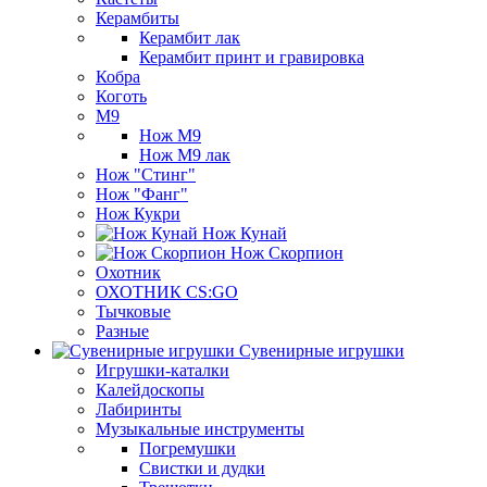
Керамбиты
Керамбит лак
Керамбит принт и гравировка
Кобра
Коготь
М9
Нож М9
Нож М9 лак
Нож "Стинг"
Нож "Фанг"
Нож Кукри
Нож Кунай
Нож Скорпион
Охотник
ОХОТНИК CS:GO
Тычковые
Разные
Сувенирные игрушки
Игрушки-каталки
Калейдоскопы
Лабиринты
Музыкальные инструменты
Погремушки
Свистки и дудки