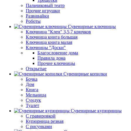
Трещотки
Пальчиковый театр
Прочие игрушки
Развивайки
Роботы
Сувенирные ключницы
Ключница "Клен" 3,5,7 крючков
Ключница книга большая
Ключница книга малая
Ключницы "Доски"
Благословение дома
Правила дома
Прочие ключницы
Открытые
Сувенирные копилки
Бочка
Дом
Книга
Мельница
Сундук
Туалет
Сувенирные купюрницы
C гравировкой
Купюрница резная
С рисунками