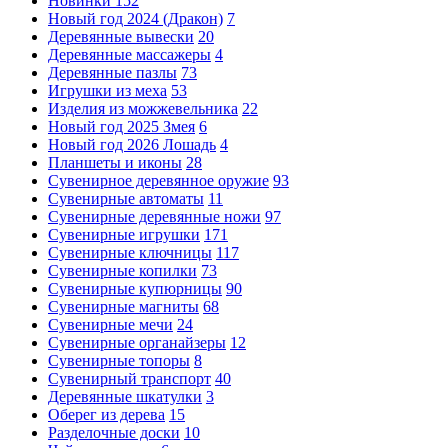
Новинки
152
Новый год 2024 (Дракон)
7
Деревянные вывески
20
Деревянные массажеры
4
Деревянные пазлы
73
Игрушки из меха
53
Изделия из можжевельника
22
Новый год 2025 Змея
6
Новый год 2026 Лошадь
4
Планшеты и иконы
28
Сувенирное деревянное оружие
93
Сувенирные автоматы
11
Сувенирные деревянные ножи
97
Сувенирные игрушки
171
Сувенирные ключницы
117
Сувенирные копилки
73
Сувенирные купюрницы
90
Сувенирные магниты
68
Сувенирные мечи
24
Сувенирные органайзеры
12
Сувенирные топоры
8
Сувенирный транспорт
40
Деревянные шкатулки
3
Оберег из дерева
15
Разделочные доски
10