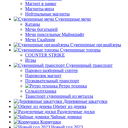
Магнит в рамке
Магниты-яица
Нейтральные магниты
Сувенирные мечи
Катаны
Мечи богатырей
Мечи пиксельные Майнкрафт
Мечи Скайрим
Сувенирные органайзеры
Сувенирные топоры
COUNTER STRIKE
Игры
Сувенирный транспорт
Паровоз разборный сортер
Паровозик магнит
Познавательный транспорт
Ретро техника
Сельхозтехника
Транспорт сувенирный из металла
Деревянные шкатулки
Оберег из дерева
Разделочные доски
Чайные домики
Кормушки
Новый год 2023