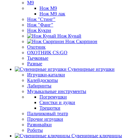
М9
Нож М9
Нож М9 лак
Нож "Стинг"
Нож "Фанг"
Нож Кукри
Нож Кунай
Нож Скорпион
Охотник
ОХОТНИК CS:GO
Тычковые
Разные
Сувенирные игрушки
Игрушки-каталки
Калейдоскопы
Лабиринты
Музыкальные инструменты
Погремушки
Свистки и дудки
Трещотки
Пальчиковый театр
Прочие игрушки
Развивайки
Роботы
Сувенирные ключницы