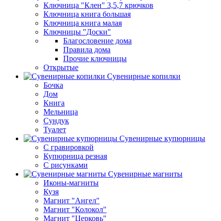
Ключница "Клен" 3,5,7 крючков
Ключница книга большая
Ключница книга малая
Ключницы "Доски"
Благословение дома
Правила дома
Прочие ключницы
Открытые
Сувенирные копилки
Бочка
Дом
Книга
Мельница
Сундук
Туалет
Сувенирные купюрницы
C гравировкой
Купюрница резная
С рисунками
Сувенирные магниты
Иконы-магниты
Кузя
Магнит "Ангел"
Магнит "Колокол"
Магнит "Церковь"