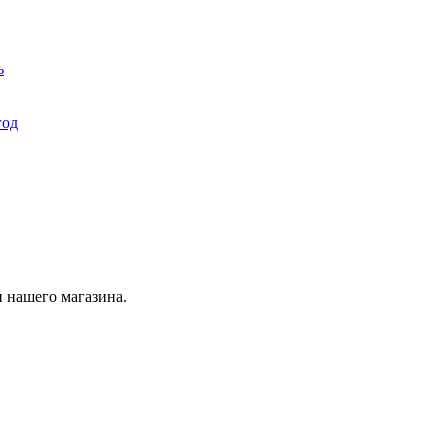
ь
год
 нашего магазина.