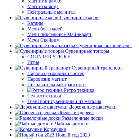
Магнит в рамке
Магниты-яица
Нейтральные магниты
Сувенирные мечи
Катаны
Мечи богатырей
Мечи пиксельные Майнкрафт
Мечи Скайрим
Сувенирные органайзеры
Сувенирные топоры
COUNTER STRIKE
Игры
Сувенирный транспорт
Паровоз разборный сортер
Паровозик магнит
Познавательный транспорт
Ретро техника
Сельхозтехника
Транспорт сувенирный из металла
Деревянные шкатулки
Оберег из дерева
Разделочные доски
Чайные домики
Кормушки
Новый год 2023