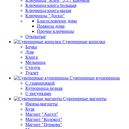
Ключница "Клен" 3,5,7 крючков
Ключница книга большая
Ключница книга малая
Ключницы "Доски"
Благословение дома
Правила дома
Прочие ключницы
Открытые
Сувенирные копилки
Бочка
Дом
Книга
Мельница
Сундук
Туалет
Сувенирные купюрницы
C гравировкой
Купюрница резная
С рисунками
Сувенирные магниты
Иконы-магниты
Кузя
Магнит "Ангел"
Магнит "Колокол"
Магнит "Церковь"