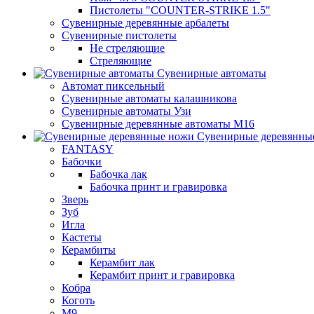
Пистолеты "COUNTER-STRIKE 1.5"
Сувенирные деревянные арбалеты
Сувенирные пистолеты
Не стреляющие
Стреляющие
Сувенирные автоматы
Автомат пиксельный
Сувенирные автоматы калашникова
Сувенирные автоматы Узи
Сувенирные деревянные автоматы М16
Сувенирные деревянны
FANTASY
Бабочки
Бабочка лак
Бабочка принт и гравировка
Зверь
Зуб
Игла
Кастеты
Керамбиты
Керамбит лак
Керамбит принт и гравировка
Кобра
Коготь
М9