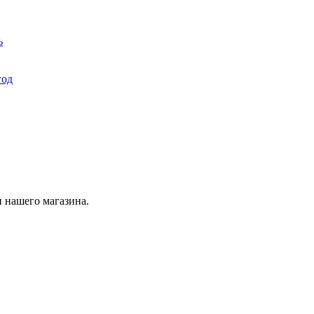
ь
год
 нашего магазина.