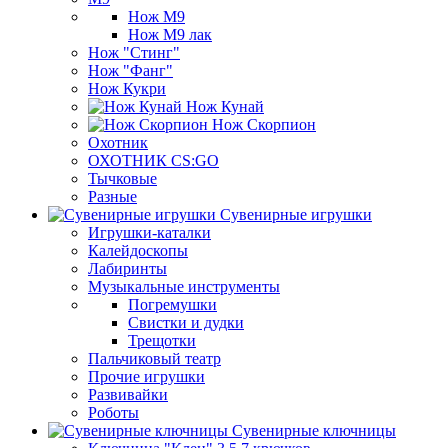
Нож М9
Нож М9 лак
Нож "Стинг"
Нож "Фанг"
Нож Кукри
Нож Кунай
Нож Скорпион
Охотник
ОХОТНИК CS:GO
Тычковые
Разные
Сувенирные игрушки
Игрушки-каталки
Калейдоскопы
Лабиринты
Музыкальные инструменты
Погремушки
Свистки и дудки
Трещотки
Пальчиковый театр
Прочие игрушки
Развивайки
Роботы
Сувенирные ключницы