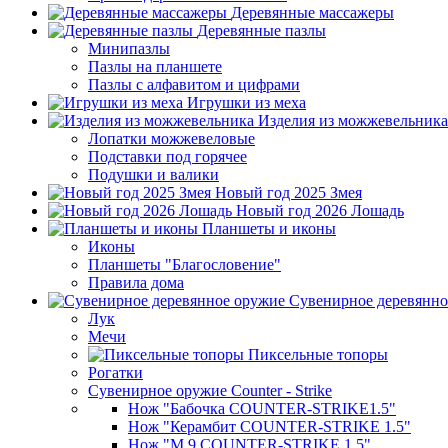
Деревянные массажеры
Деревянные пазлы
Минипазлы
Пазлы на планшете
Пазлы с алфавитом и цифрами
Игрушки из меха
Изделия из можжевельника
Лопатки можжевеловые
Подставки под горячее
Подушки и валики
Новый год 2025 Змея
Новый год 2026 Лошадь
Планшеты и иконы
Иконы
Планшеты "Благословение"
Правила дома
Сувенирное деревянно
Лук
Мечи
Пиксельные топоры
Рогатки
Сувенирное оружие Counter - Strike
Нож "Бабочка COUNTER-STRIKE1.5"
Нож "Керамбит COUNTER-STRIKE 1.5"
Нож "М 9 COUNTER-STRIKE 1.5"