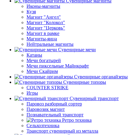
Сувенирные магниты
Иконы-магниты
Кузя
Магнит "Ангел"
Магнит "Колокол"
Магнит "Церковь"
Магнит в рамке
Магниты-яица
Нейтральные магниты
Сувенирные мечи
Катаны
Мечи богатырей
Мечи пиксельные Майнкрафт
Мечи Скайрим
Сувенирные органайзеры
Сувенирные топоры
COUNTER STRIKE
Игры
Сувенирный транспорт
Паровоз разборный сортер
Паровозик магнит
Познавательный транспорт
Ретро техника
Сельхозтехника
Транспорт сувенирный из металла