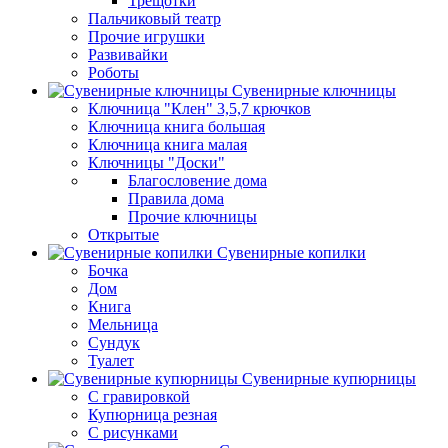
Трещотки
Пальчиковый театр
Прочие игрушки
Развивайки
Роботы
Сувенирные ключницы
Ключница "Клен" 3,5,7 крючков
Ключница книга большая
Ключница книга малая
Ключницы "Доски"
Благословение дома
Правила дома
Прочие ключницы
Открытые
Сувенирные копилки
Бочка
Дом
Книга
Мельница
Сундук
Туалет
Сувенирные купюрницы
C гравировкой
Купюрница резная
С рисунками