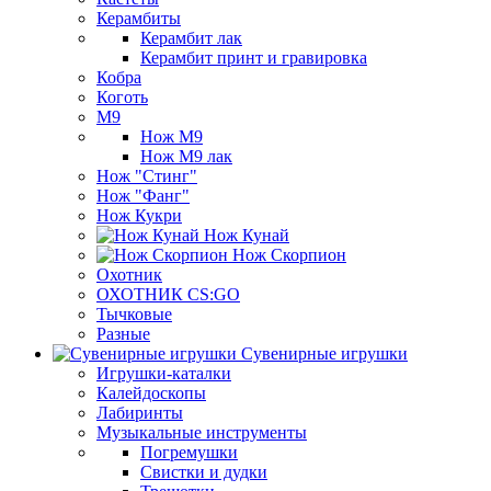
Керамбиты
Керамбит лак
Керамбит принт и гравировка
Кобра
Коготь
М9
Нож М9
Нож М9 лак
Нож "Стинг"
Нож "Фанг"
Нож Кукри
Нож Кунай
Нож Скорпион
Охотник
ОХОТНИК CS:GO
Тычковые
Разные
Сувенирные игрушки
Игрушки-каталки
Калейдоскопы
Лабиринты
Музыкальные инструменты
Погремушки
Свистки и дудки