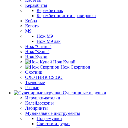
Кастеты
Керамбиты
Керамбит лак
Керамбит принт и гравировка
Кобра
Коготь
М9
Нож М9
Нож М9 лак
Нож "Стинг"
Нож "Фанг"
Нож Кукри
Нож Кунай
Нож Скорпион
Охотник
ОХОТНИК CS:GO
Тычковые
Разные
Сувенирные игрушки
Игрушки-каталки
Калейдоскопы
Лабиринты
Музыкальные инструменты
Погремушки
Свистки и дудки