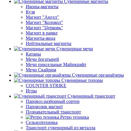
Сувенирные магниты
Иконы-магниты
Кузя
Магнит "Ангел"
Магнит "Колокол"
Магнит "Церковь"
Магнит в рамке
Магниты-яица
Нейтральные магниты
Сувенирные мечи
Катаны
Мечи богатырей
Мечи пиксельные Майнкрафт
Мечи Скайрим
Сувенирные органайзеры
Сувенирные топоры
COUNTER STRIKE
Игры
Сувенирный транспорт
Паровоз разборный сортер
Паровозик магнит
Познавательный транспорт
Ретро техника
Сельхозтехника
Транспорт сувенирный из металла