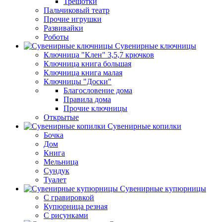
Трещотки
Пальчиковый театр
Прочие игрушки
Развивайки
Роботы
Сувенирные ключницы
Ключница "Клен" 3,5,7 крючков
Ключница книга большая
Ключница книга малая
Ключницы "Доски"
Благословение дома
Правила дома
Прочие ключницы
Открытые
Сувенирные копилки
Бочка
Дом
Книга
Мельница
Сундук
Туалет
Сувенирные купюрницы
C гравировкой
Купюрница резная
С рисунками