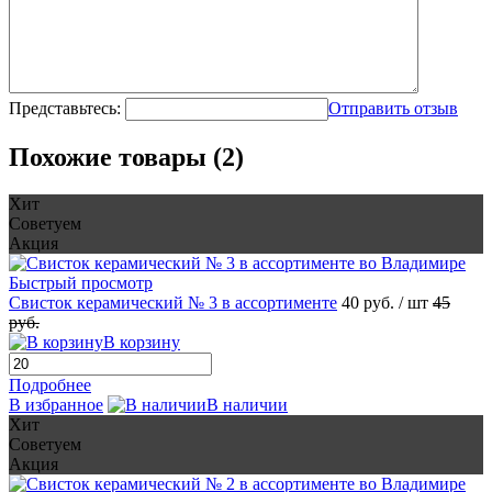
Представьтесь:
Отправить отзыв
Похожие товары (2)
Хит
Советуем
Акция
Быстрый просмотр
Свисток керамический № 3 в ассортименте
40 руб.
/ шт
45
руб.
В корзину
Подробнее
В избранное
В наличии
Хит
Советуем
Акция